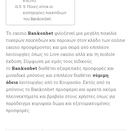
καζίνο;
5. Ποιες είναι οι
κατηγορίες παιχνιδιών
του Bankonbet;
Το casino
Bankonbet
φιλοξενεί μια μεγάλη ποικιλία
τυχερών παιχνιδιών και παροχών στον κλάδο των online
casino προσφέροντας και μια σειρά από επιπλέον
λειτουργίες όπως το Live casino αλλά και τη mobile
έκδοση. Σύμφωνα με εμάς τους ειδικούς
το
Bankonbet
διαθέτει εξαιρετικές προσφορές και
μοναδικά μπόνους και επιπλέον διαθέτει
νόμιμη
άδεια
λειτουργίας από το Κουρασάο. Εκτός από τα
μπόνους το Bankonbet προσφέρει και αρκετά ακόμα
πλεονεκτήματα και βραβεία στους χρήστες όπως για
παράδειγμα κορυφαία δώρα και εξατομικευμένες
προσφορές.