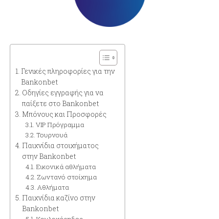
Γενικές πληροφορίες για την
Bankonbet
Οδηγίες εγγραφής για να
παίξετε στο Bankonbet
Μπόνους και Προσφορές
VIP Πρόγραμμα
Τουρνουά
Παιχνίδια στοιχήματος
στην Bankonbet
Εικονικά αθλήματα
Ζωντανό στοίχημα
Αθλήματα
Παιχνίδια καζίνο στην
Bankonbet
Κουλοχέρηδες