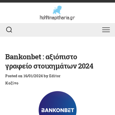
Skip
to
content
Bankonbet : αξιόπιστο
γραφείο στοιχημάτων 2024
Posted on 16/01/2024
by
Editor
Καζίνο