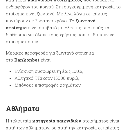
ενδιαφέρον του κοινού. Στη συγκεκριμένη κατηγορία το
στοίχημα είναι ζωντανό. Με λίγα λόγια οι παίκτες
ποντάρουν σε ζωντανό χρόνο. Το
ζωντανό
στοίχημα
είναι συμβατό με όλες τις συσκευές και
διαθέσιμο για όλους τους χρήστες που επιθυμούν να
στοιχηματίσουν.
Μερικές προσφορές για ζωντανό στοίχημα
στο
Bankonbet
είναι:
Ενίσχυση συσσωρευτή έως 100%,
Αθλητικό Τζάκσον 15000 ευρώ,
Μπόνους επιστροφής χρημάτων.
Αθλήματα
Η τελευταία
κατηγορία παιχνιδιών
στοιχήματος είναι
αυτή των αθλημάτων, σε αυτή την κατηγορία οι παίκτες