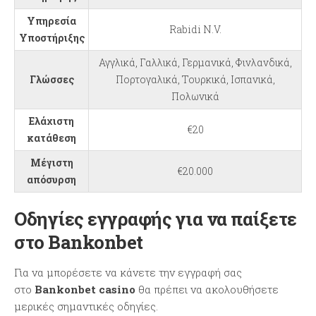
Υπηρεσία
Rabidi N.V.
Υποστήριξης
Αγγλικά, Γαλλικά, Γερμανικά, Φινλανδικά,
Γλώσσες
Πορτογαλικά, Τουρκικά, Ισπανικά,
Πολωνικά
Ελάχιστη
€20
κατάθεση
Μέγιστη
€20.000
απόσυρση
Οδηγίες εγγραφής για να παίξετε
στο Bankonbet
Για να μπορέσετε να κάνετε την εγγραφή σας
στο
Bankonbet casino
θα πρέπει να ακολουθήσετε
μερικές σημαντικές οδηγίες.