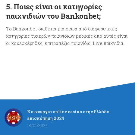
5. Ποιες είναι οι κατηγορίες
παιχνιδιών του Bankonbet;
Το Bankonbet διαθέτει μια σειρά από διαφορετικές
κατηγορίες τυχερών παιχνιδιών μερικές από αυτές είναι
οι κουλοχέρηδες, επιτραπέζια παιχνίδια, Live παιχνίδια.
Καινουργια online casino στην Ελλάδα:
επισκόπηση 2024
18/01/2024