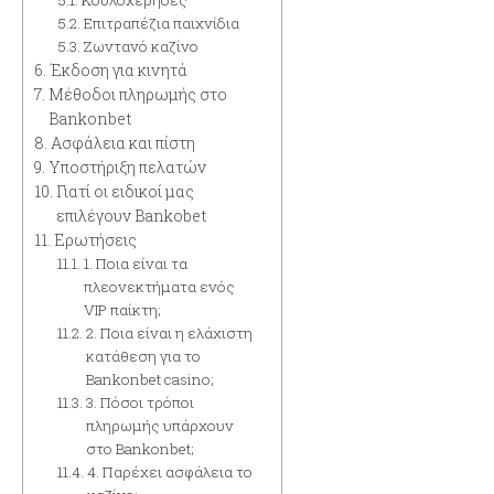
Επιτραπέζια παιχνίδια
Ζωντανό καζίνο
Έκδοση για κινητά
Μέθοδοι πληρωμής στο
Bankonbet
Ασφάλεια και πίστη
Υποστήριξη πελατών
Γιατί οι ειδικοί μας
επιλέγουν Bankobet
Ερωτήσεις
1. Ποια είναι τα
πλεονεκτήματα ενός
VIP παίκτη;
2. Ποια είναι η ελάχιστη
κατάθεση για το
Bankonbet casino;
3. Πόσοι τρόποι
πληρωμής υπάρχουν
στο Bankonbet;
4. Παρέχει ασφάλεια το